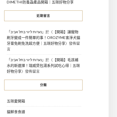
DIMETHI防蚤蝨產品開箱｜五咪好物分享
近期留言
「
נערות ליווי בתל אביב
」於〈
【開箱】讓寵物
刷牙變成一件簡單的事！OROZYME害淨犬貓
牙膏免刷免洗超方便｜五咪好物分享
〉發佈留
言
「
נערות ליווי בתל אביב
」於〈
【開箱】毛孩補
水的新選擇！瑞威煲包湯系列試吃心得｜五咪
好物分享
〉發佈留言
分類
五咪愛開箱
貓鮮食食譜