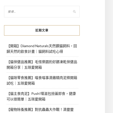
近期文章
【開箱】Diamond Naturals天然饌貓飼料，回
歸天然的飲食計畫｜貓飼料試吃心得
【貓保健品推薦】毛怪樂園豹好餵凍乾保健品
開箱分享｜五咪愛開箱
【貓咪零食推薦】喵食喵事滴雞精肉泥條開箱
試吃｜五咪愛開箱
【貓主食肉泥】Push!噗滋包扭蓋即食，健康
可以很簡單｜五咪愛開箱
【寵物除蚤推薦】對抗蟲蟲大作戰！滴靈靈