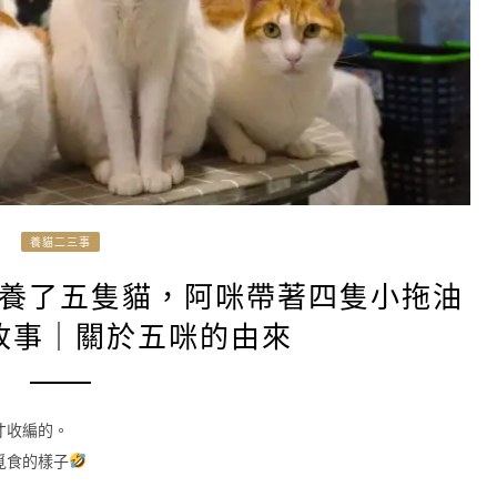
養貓二三事
養了五隻貓，阿咪帶著四隻小拖油
故事｜關於五咪的由來
才收編的。
覓食的樣子