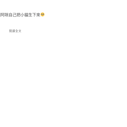
到阿咪自己把小貓生下來
閱讀全文