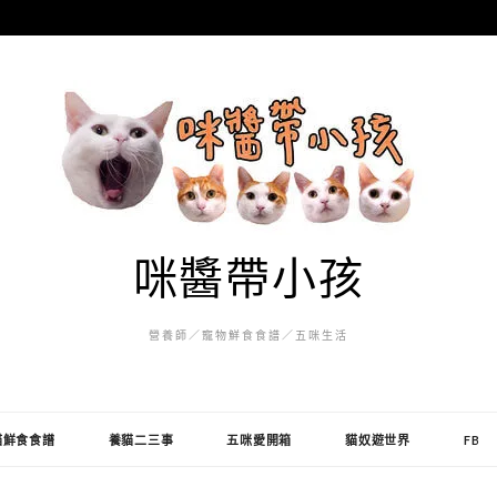
咪醬帶小孩
營養師／寵物鮮食食譜／五咪生活
貓鮮食食譜
養貓二三事
五咪愛開箱
貓奴遊世界
FB