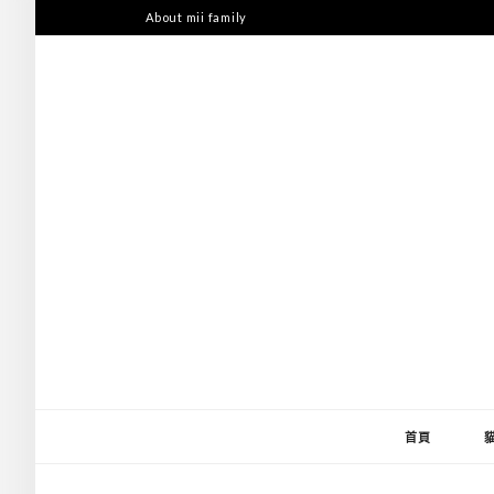
跳
About mii family
至
主
要
內
容
首頁