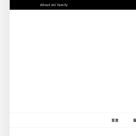
跳
About mii family
至
主
要
內
容
首頁