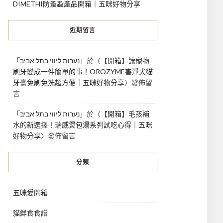
DIMETHI防蚤蝨產品開箱｜五咪好物分享
近期留言
「
נערות ליווי בתל אביב
」於〈
【開箱】讓寵物
刷牙變成一件簡單的事！OROZYME害淨犬貓
牙膏免刷免洗超方便｜五咪好物分享
〉發佈留
言
「
נערות ליווי בתל אביב
」於〈
【開箱】毛孩補
水的新選擇！瑞威煲包湯系列試吃心得｜五咪
好物分享
〉發佈留言
分類
五咪愛開箱
貓鮮食食譜