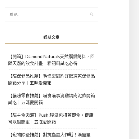
近期文章
【開箱】Diamond Naturals天然饌貓飼料，回
歸天然的飲食計畫｜貓飼料試吃心得
【貓保健品推薦】毛怪樂園豹好餵凍乾保健品
開箱分享｜五咪愛開箱
【貓咪零食推薦】喵食喵事滴雞精肉泥條開箱
試吃｜五咪愛開箱
【貓主食肉泥】Push!噗滋包扭蓋即食，健康
可以很簡單｜五咪愛開箱
【寵物除蚤推薦】對抗蟲蟲大作戰！滴靈靈