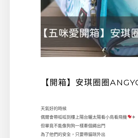
【開箱】安琪圈圈ANGY
天氣好的時候
偶爾會帶呱呱到樓上陽台曬太陽看小鳥看飛機
✈
但畢竟不能像狗狗一樣牽個繩出門
為了他們的安全，只要帶貓咪外出