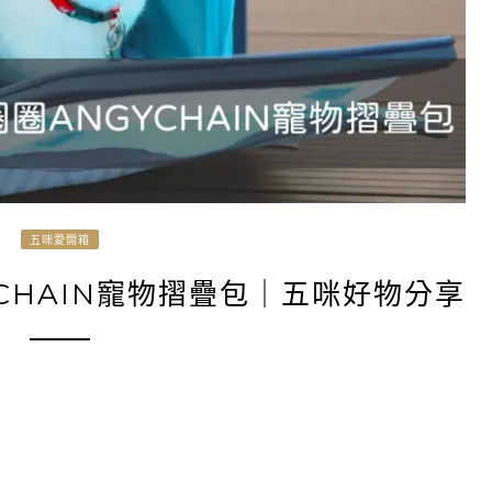
五咪愛開箱
CHAIN寵物摺疊包｜五咪好物分享