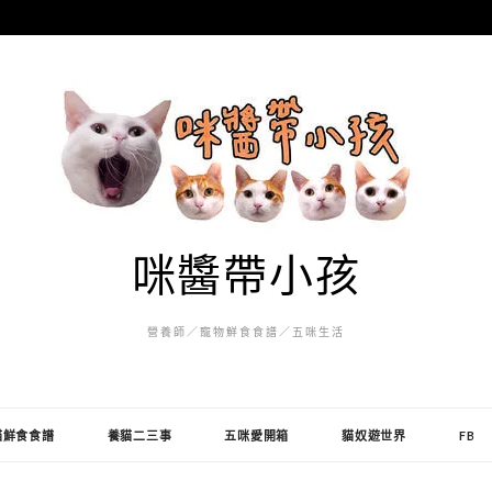
咪醬帶小孩
營養師／寵物鮮食食譜／五咪生活
貓鮮食食譜
養貓二三事
五咪愛開箱
貓奴遊世界
FB