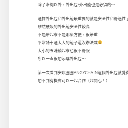
除了牽繩以外，外出包/外出籠也是必須的～
選擇外出包和外出籠最重要的就是安全性和舒適性
雖然硬殼的外出籠安全性較高
不過帶起來不是那麼方便，很笨重
平常騎車選太大的籠子還沒辦法載
太小的五咪躺起來也很不舒服
所以一直很想添購外出包～
第一次看到安琪圈圈ANGYCHAIN這個外出包就
想不到有機會可以一起合作（超開心！）