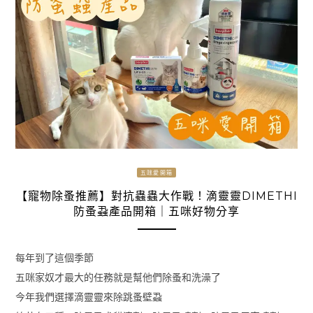
五咪愛開箱
【寵物除蚤推薦】對抗蟲蟲大作戰！滴靈靈DIMETHI
防蚤蝨產品開箱｜五咪好物分享
每年到了這個季節
五咪家奴才最大的任務就是幫他們除蚤和洗澡了
今年我們選擇滴靈靈來除跳蚤壁蝨