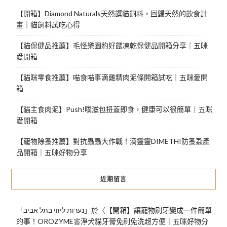
【開箱】Diamond Naturals天然饌貓飼料，回歸天然的飲食計
畫｜貓飼料試吃心得
【貓保健品推薦】毛怪樂園豹好餵凍乾保健品開箱分享｜五咪
愛開箱
【貓咪零食推薦】喵食喵事滴雞精肉泥條開箱試吃｜五咪愛開
箱
【貓主食肉泥】Push!噗滋包扭蓋即食，健康可以很簡單｜五咪
愛開箱
【寵物除蚤推薦】對抗蟲蟲大作戰！滴靈靈DIMETHI防蚤蝨產
品開箱｜五咪好物分享
近期留言
「
נערות ליווי בתל אביב
」於〈
【開箱】讓寵物刷牙變成一件簡單
的事！OROZYME害淨犬貓牙膏免刷免洗超方便｜五咪好物分