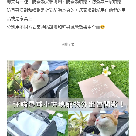
總共有三種：防蚤蝨犬貓滴劑、防蚤蝨噴劑、防蚤蝨居家噴劑
防蚤蝨滴劑和噴劑是針對貓狗本身的，居家噴劑就用在他們的用
品或是家具上
分別用不同方式來預防跳蚤和壁蝨感覺效果更全面
閱讀全文