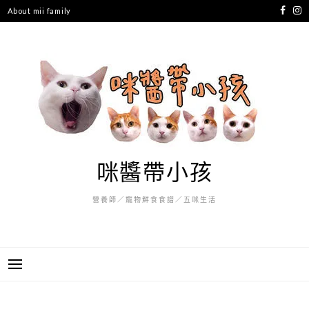
跳
About mii family
至
主
要
內
容
咪醬帶小孩
營養師／寵物鮮食食譜／五咪生活