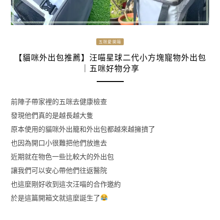
五咪愛開箱
【貓咪外出包推薦】汪喵星球二代小方塊寵物外出包
｜五咪好物分享
前陣子帶家裡的五咪去健康檢查
發現他們真的是越長越大隻
原本使用的貓咪外出籠和外出包都越來越擁擠了
也因為開口小很難把他們放進去
近期就在物色一些比較大的外出包
讓我們可以安心帶他們往返醫院
也這麼剛好收到這次汪喵的合作邀約
於是這篇開箱文就這麼誕生了