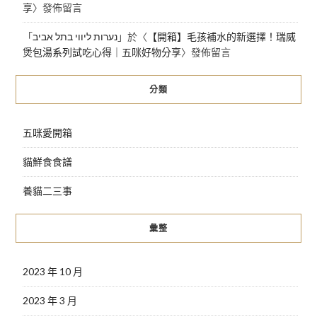
享
〉發佈留言
「
נערות ליווי בתל אביב
」於〈
【開箱】毛孩補水的新選擇！瑞威
煲包湯系列試吃心得｜五咪好物分享
〉發佈留言
分類
五咪愛開箱
貓鮮食食譜
養貓二三事
彙整
2023 年 10 月
2023 年 3 月