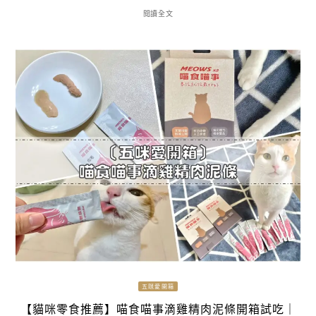
閱讀全文
五咪愛開箱
【貓咪零食推薦】喵食喵事滴雞精肉泥條開箱試吃｜